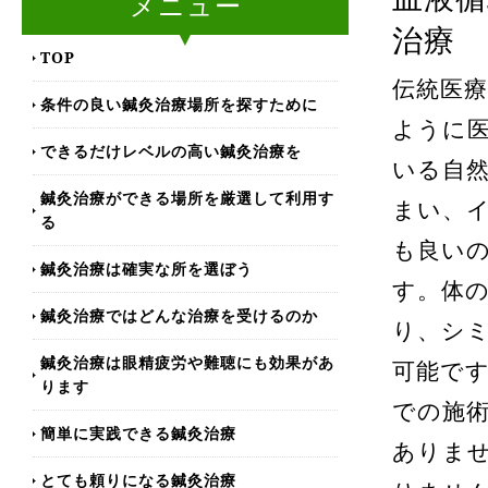
メニュー
治療
TOP
伝統医
条件の良い鍼灸治療場所を探すために
ように
できるだけレベルの高い鍼灸治療を
いる自
鍼灸治療ができる場所を厳選して利用す
まい、
る
も良い
鍼灸治療は確実な所を選ぼう
す。体
鍼灸治療ではどんな治療を受けるのか
り、シ
鍼灸治療は眼精疲労や難聴にも効果があ
可能で
ります
での施
簡単に実践できる鍼灸治療
ありま
とても頼りになる鍼灸治療