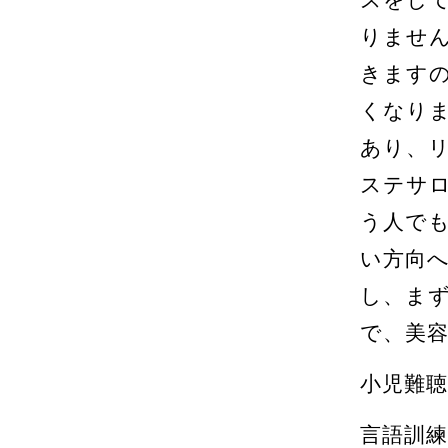
りませ
きます
くなり
あり、
ステサ
う人で
い方向
し、ま
で、美
小児難
言語訓練