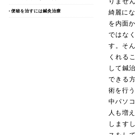
りませ
便秘を治すには鍼灸治療
綺麗に
を内面
ではな
す。そ
くれる
して鍼
できる
術を行
中パソ
人も増
します
スをし